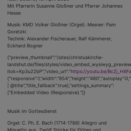
Mit Pfarrerin Susanne Gloßner und Pfarrer Johannes
Hesse
Musik: KMD Volker Gloßner (Orgel). Mesner: Pam
Goretzki
Technik: Alexander Fischerauer, Ralf Kämmerer,
Eckhard Bogner
{"preview_thumbnail":"/sites/christuskirche-
landshut.de/files/styles/video_embed_wysiwyg_preview
itok=Kp3u22bP","video_url":"
https://youtu.be/BcZj_HXF
{"responsive":1,"width":"854","height":"480","autoplay":0,
| @title","title_fallback":true},"settings_summary":
["Embedded Video (Responsive)."]}
Musik im Gottesdienst
Orgel: C. Ph. E. Bach (1714-1788) Allegro und
Minuetto aus „Zwölf Stücke für Flöten und