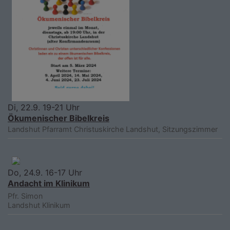
Di, 22.9. 19-21 Uhr
Ökumenischer Bibelkreis
Landshut
Pfarramt Christuskirche Landshut, Sitzungszimmer
Do, 24.9. 16-17 Uhr
Andacht im Klinikum
Pfr. Simon
Landshut
Klinikum