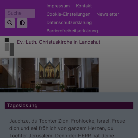
Direkt
Fußbereichsmenü
Impressum
Kontakt
zum
Cookie-Einstellungen
Newsletter
Suche
Inhalt
Datenschutzerklärung
Barrierefreiheitserklärung
Ev.-Luth. Christuskirche in Landshut
Tageslosung
Jauchze, du Tochter Zion! Frohlocke, Israel! Freue
dich und sei fröhlich von ganzem Herzen, du
Tochter Jerusalem! Denn der HERR hat deine