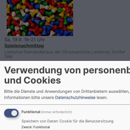
Sa, 19.9. 16-21 Uhr
Spielenachmittag
Landshut
Gemeindehaus der Christuskirche Landshut, Großer
Saal
Verwendung von personen
und Cookies
Bitte die Dienste und Anwendungen von Drittanbietern auswählen,
Informationen bitte unsere
Datenschutzhinweise
lesen.
Funktional
(immer erforderlich)
So, 20.9. 10-11 Uhr
Speichern von Daten: Cookie für die Benutzersitzung
Gottesdienst in der Christuskirche
Zweck
:
Funktional