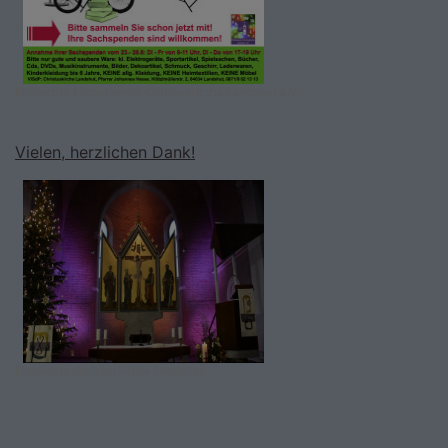
Bildrechte
Förderverein Christuskirche Landshut e.V.
Vielen, herzlichen Dank!
Bildrechte
Christuskirche Landshut