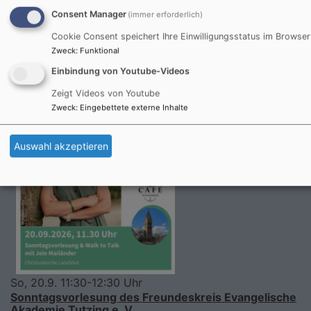
Dekanin Dr. Lubomierski
Consent Manager
(immer erforderlich)
Landshut
Christuskirche
Cookie Consent speichert Ihre Einwilligungsstatus im Browser
Zweck
:
Funktional
Einbindung von Youtube-Videos
Zeigt Videos von Youtube
Zweck
:
Eingebettete externe Inhalte
Auswahl akzeptieren
So, 20.9. 11:30-12:30 Uhr
Sonntagsvorlesung des Freundeskreis Evangelische
Akademie Tutzing e. V.