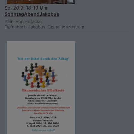
So, 20.9. 18-19 Uhr
SonntagAbendJakobus
Pfrin. von Hofacker
Tiefenbach
Jakobus-Gemeindezentrum