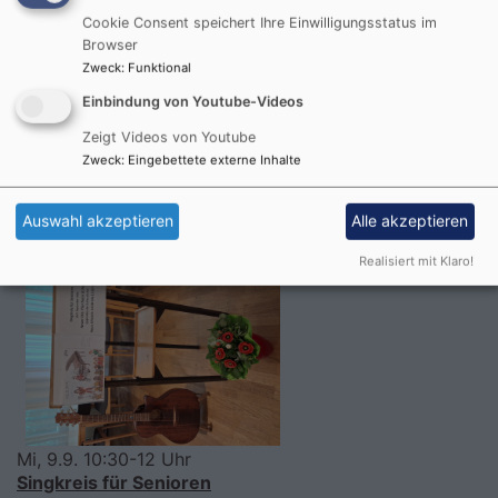
Cookie Consent speichert Ihre Einwilligungsstatus im
Browser
Zweck
:
Funktional
Einbindung von Youtube-Videos
So, 6.9. 10-11 Uhr
Zeigt Videos von Youtube
Gottesdienst in der Christuskirche
Zweck
:
Eingebettete externe Inhalte
Pfr. i.R. Dr. Matthias Flothow
Landshut
Christuskirche
Auswahl akzeptieren
Alle akzeptieren
Realisiert mit Klaro!
Mi, 9.9. 10:30-12 Uhr
Singkreis für Senioren