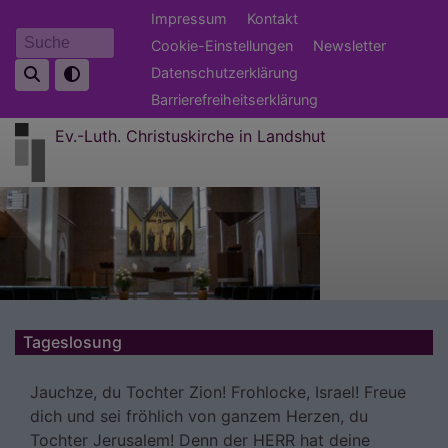
Direkt
Fußbereichsmenü
Impressum
Kontakt
zum
Cookie-Einstellungen
Newsletter
Suche
Inhalt
Datenschutzerklärung
Barrierefreiheitserklärung
Ev.-Luth. Christuskirche in Landshut
Tageslosung
Jauchze, du Tochter Zion! Frohlocke, Israel! Freue
dich und sei fröhlich von ganzem Herzen, du
Tochter Jerusalem! Denn der HERR hat deine