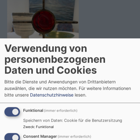
Verwendung von
personenbezogenen
Daten und Cookies
Bitte die Dienste und Anwendungen von Drittanbietern
auswählen, die wir nutzen möchten.
Für weitere Informationen
Sa, 5.9. 10-11 Uhr
bitte unsere
Datenschutzhinweise
lesen.
Gottesdienst im Matthäusstift
Pfrin. Krieger
Landshut
Matthäusstift
Funktional
(immer erforderlich)
Speichern von Daten: Cookie für die Benutzersitzung
Zweck
:
Funktional
Consent Manager
(immer erforderlich)