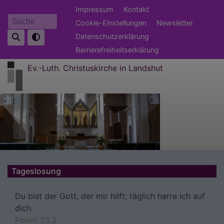
Direkt
Fußbereichsmenü
Impressum
Kontakt
zum
Cookie-Einstellungen
Newsletter
Suche
Inhalt
Datenschutzerklärung
Barrierefreiheitserklärung
Ev.-Luth. Christuskirche in Landshut
Tageslosung
Du bist der Gott, der mir hilft; täglich harre ich auf
dich.
Psalm 25,5