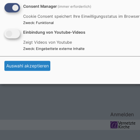
Consent Manager
(immer erforderlich)
Cookie Consent speichert Ihre Einwilligungsstatus im Browser
Di, 22.9. 19-21 Uhr
Zweck
:
Funktional
Ökumenischer Bibelkreis
Einbindung von Youtube-Videos
Landshut
Pfarramt Christuskirche Landshut, Sitzungszimmer
Zeigt Videos von Youtube
Zweck
:
Eingebettete externe Inhalte
Do, 24.9. 16-17 Uhr
Andacht im Klinikum
Auswahl akzeptieren
Pfr. Simon
Landshut
Klinikum
Benutzermenü
Anmelden