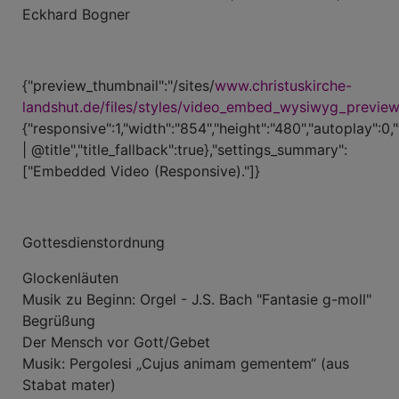
Eckhard Bogner
{"preview_thumbnail":"/sites/
www.christuskirche-
landshut.de/files/styles/video_embed_wysiwyg_previe
{"responsive":1,"width":"854","height":"480","autoplay":0,
| @title","title_fallback":true},"settings_summary":
["Embedded Video (Responsive)."]}
Gottesdienstordnung
Glockenläuten
Musik zu Beginn: Orgel - J.S. Bach "Fantasie g-moll"
Begrüßung
Der Mensch vor Gott/Gebet
Musik: Pergolesi „Cujus animam gementem“ (aus
Stabat mater)