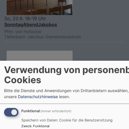
So, 20.9. 18-19 Uhr
SonntagAbendJakobus
Pfrin. von Hofacker
Tiefenbach
Jakobus-Gemeindezentrum
Verwendung von personen
Cookies
Bitte die Dienste und Anwendungen von Drittanbietern auswählen,
unsere
Datenschutzhinweise
lesen.
Funktional
(immer erforderlich)
Speichern von Daten: Cookie für die Benutzersitzung
Zweck
:
Funktional