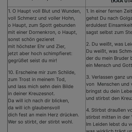
(KAA 01
1. O Haupt voll Blut und Wunden,
1. In einer fernen Zei
voll Schmerz und voller Hohn,
gehst Du nach Golga
o Haupt, zum Spott gebunden
erduldest Einsamkeit
mit einer Dornenkron, o Haupt,
sagst selbst zum Ste
sonst schön gezieret
2. Du weißt, was Leid
mit höchster Ehr und Zier,
Du weißt, was Schme
jetzt aber hoch schimpfieret:
der du mein Bruder b
gegrüßet seist du mir!
ein Mensch und Gott
10. Erscheine mir zum Schilde,
3. Verlassen ganz u
zum Trost in meinem Tod,
von Menschen und v
und lass mich sehn dein Bilde
bringst du dein Lebe
in deiner Kreuzesnot.
und stirbst den Kreu
Da will ich nach dir blicken,
da will ich glaubensvoll
4. Stirbst draußen v
dich fest an mein Herz drücken.
stirbst mitten in der 
Wer so stirbt, der stirbt wohl.
Im Leiden lebst du v
was wirklich trägt un