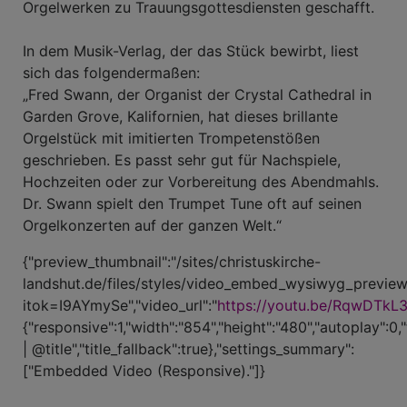
Orgelwerken zu Trauungsgottesdiensten geschafft.
In dem Musik-Verlag, der das Stück bewirbt, liest
sich das folgendermaßen:
„Fred Swann, der Organist der Crystal Cathedral in
Garden Grove, Kalifornien, hat dieses brillante
Orgelstück mit imitierten Trompetenstößen
geschrieben. Es passt sehr gut für Nachspiele,
Hochzeiten oder zur Vorbereitung des Abendmahls.
Dr. Swann spielt den Trumpet Tune oft auf seinen
Orgelkonzerten auf der ganzen Welt.“
{"preview_thumbnail":"/sites/christuskirche-
landshut.de/files/styles/video_embed_wysiwyg_previe
itok=I9AYmySe","video_url":"
https://youtu.be/RqwDTkL
{"responsive":1,"width":"854","height":"480","autoplay":0,
| @title","title_fallback":true},"settings_summary":
["Embedded Video (Responsive)."]}