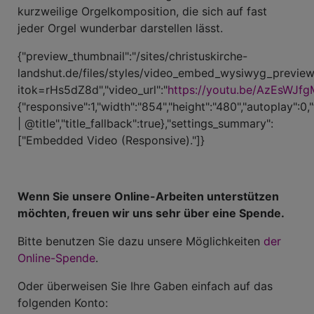
kurzweilige Orgelkomposition, die sich auf fast
jeder Orgel wunderbar darstellen lässt.
{"preview_thumbnail":"/sites/christuskirche-
landshut.de/files/styles/video_embed_wysiwyg_previe
itok=rHs5dZ8d","video_url":"
https://youtu.be/AzEsWJf
{"responsive":1,"width":"854","height":"480","autoplay":0,
| @title","title_fallback":true},"settings_summary":
["Embedded Video (Responsive)."]}
Wenn Sie unsere Online-Arbeiten unterstützen
möchten, freuen wir uns sehr über eine Spende.
Bitte benutzen Sie dazu unsere Möglichkeiten
der
Online-Spende
.
Oder überweisen Sie Ihre Gaben einfach auf das
folgenden Konto: