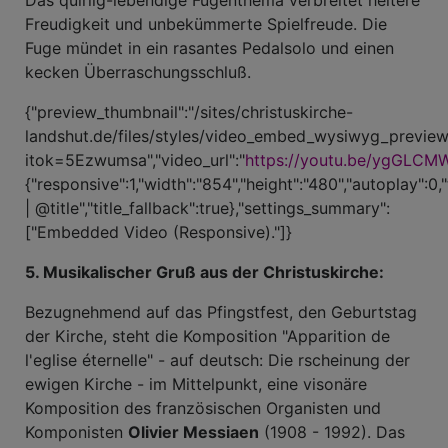
Das quirlig-lebendige Fugenthema verbreitet heitere
Freudigkeit und unbekümmerte Spielfreude. Die
Fuge mündet in ein rasantes Pedalsolo und einen
kecken Überraschungsschluß.
{"preview_thumbnail":"/sites/christuskirche-
landshut.de/files/styles/video_embed_wysiwyg_previ
itok=5Ezwumsa","video_url":"
https://youtu.be/ygGLC
{"responsive":1,"width":"854","height":"480","autoplay":0,
| @title","title_fallback":true},"settings_summary":
["Embedded Video (Responsive)."]}
5. Musikalischer Gruß aus der Christuskirche:
Bezugnehmend auf das Pfingstfest, den Geburtstag
der Kirche, steht die Komposition "Apparition de
l'eglise éternelle" - auf deutsch: Die rscheinung der
ewigen Kirche - im Mittelpunkt, eine visonäre
Komposition des französischen Organisten und
Komponisten
Olivier Messiaen
(1908 - 1992). Das