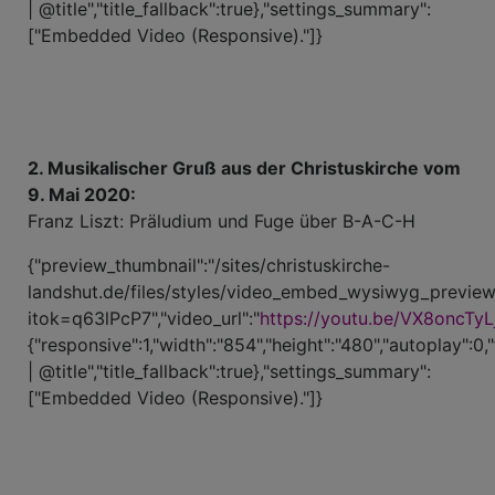
| @title","title_fallback":true},"settings_summary":
["Embedded Video (Responsive)."]}
2. Musikalischer Gruß aus der Christuskirche vom
9. Mai 2020:
Franz Liszt: Präludium und Fuge über B-A-C-H
{"preview_thumbnail":"/sites/christuskirche-
landshut.de/files/styles/video_embed_wysiwyg_preview
itok=q63lPcP7","video_url":"
https://youtu.be/VX8oncTyL
{"responsive":1,"width":"854","height":"480","autoplay":0,
| @title","title_fallback":true},"settings_summary":
["Embedded Video (Responsive)."]}