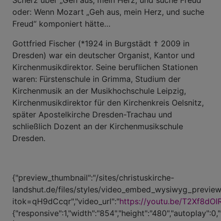
Scherz über „Geh aus, mein Herz, und suche Freud“
oder: Wenn Mozart „Geh aus, mein Herz, und suche
Freud“ komponiert hätte…
Gottfried Fischer (*1924 in Burgstädt † 2009 in
Dresden) war ein deutscher Organist, Kantor und
Kirchenmusikdirektor. Seine beruflichen Stationen
waren: Fürstenschule in Grimma, Studium der
Kirchenmusik an der Musikhochschule Leipzig,
Kirchenmusikdirektor für den Kirchenkreis Oelsnitz,
später Apostelkirche Dresden-Trachau und
schließlich Dozent an der Kirchenmusikschule
Dresden.
{"preview_thumbnail":"/sites/christuskirche-
landshut.de/files/styles/video_embed_wysiwyg_preview
itok=qH9dCcqr","video_url":"
https://youtu.be/T2Xf8dOI
{"responsive":1,"width":"854","height":"480","autoplay":0,