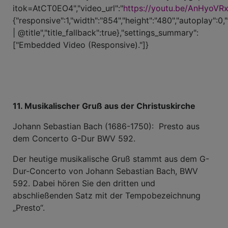
itok=AtCT0EO4","video_url":"
https://youtu.be/AnHyoVRx
{"responsive":1,"width":"854","height":"480","autoplay":0,
| @title","title_fallback":true},"settings_summary":
["Embedded Video (Responsive)."]}
11. Musikalischer Gruß aus der Christuskirche
Johann Sebastian Bach (1686-1750): Presto aus
dem Concerto G-Dur BWV 592.
Der heutige musikalische Gruß stammt aus dem G-
Dur-Concerto von Johann Sebastian Bach, BWV
592. Dabei hören Sie den dritten und
abschließenden Satz mit der Tempobezeichnung
„Presto“.