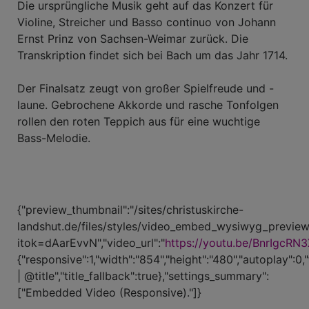
Die ursprüngliche Musik geht auf das Konzert für
Violine, Streicher und Basso continuo von Johann
Ernst Prinz von Sachsen-Weimar zurück. Die
Transkription findet sich bei Bach um das Jahr 1714.
Der Finalsatz zeugt von großer Spielfreude und -
laune. Gebrochene Akkorde und rasche Tonfolgen
rollen den roten Teppich aus für eine wuchtige
Bass-Melodie.
{"preview_thumbnail":"/sites/christuskirche-
landshut.de/files/styles/video_embed_wysiwyg_preview
itok=dAarEvvN","video_url":"
https://youtu.be/BnrIgcRN
{"responsive":1,"width":"854","height":"480","autoplay":0,
| @title","title_fallback":true},"settings_summary":
["Embedded Video (Responsive)."]}