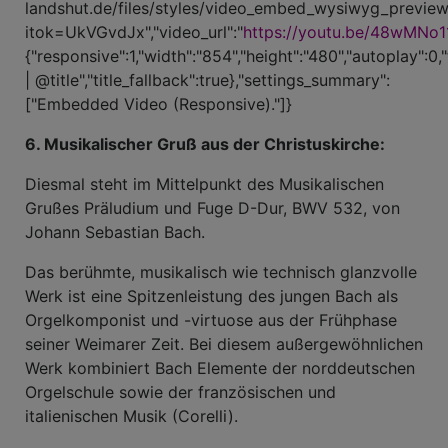
landshut.de/files/styles/video_embed_wysiwyg_previe
itok=UkVGvdJx","video_url":"
https://youtu.be/48wMNo1
{"responsive":1,"width":"854","height":"480","autoplay":0,
| @title","title_fallback":true},"settings_summary":
["Embedded Video (Responsive)."]}
6. Musikalischer Gruß aus der Christuskirche:
Diesmal steht im Mittelpunkt des Musikalischen
Grußes Präludium und Fuge D-Dur, BWV 532, von
Johann Sebastian Bach.
Das berühmte, musikalisch wie technisch glanzvolle
Werk ist eine Spitzenleistung des jungen Bach als
Orgelkomponist und -virtuose aus der Frühphase
seiner Weimarer Zeit. Bei diesem außergewöhnlichen
Werk kombiniert Bach Elemente der norddeutschen
Orgelschule sowie der französischen und
italienischen Musik (Corelli).