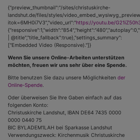
{"preview_thumbnail":"/sites/christuskirche-
landshut.de/files/styles/video_embed_wysiwyg_previe
itok=6MH0i7V3","video_url":"
https://youtu.be/G21iZ50
{"responsive":1,"width":"854","height":"480","autoplay":0,
| @title","title_fallback":true},"settings_summary":
["Embedded Video (Responsive)."]}
Wenn Sie unsere Online-Arbeiten unterstützen
möchten, freuen wir uns sehr über eine Spende.
Bitte benutzen Sie dazu unsere Möglichkeiten
der
Online-Spende
.
Oder überweisen Sie Ihre Gaben einfach auf das
folgenden Konto:
Christuskirche Landshut, IBAN DE64 7435 0000
0000 0440 75
BIC BYLADEM1LAH bei Sparkasse Landshut
Verwendungszweck: Kirchenmusik Christuskirche