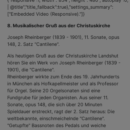
{"responsive":1,"width":"854","height":"480","autoplay":0,
| @title","title_fallback":true},"settings_summary":
["Embedded Video (Responsive)."]}
8. Musikalischer Gruß aus der Christuskirche
Joseph Rheinberger (1839 - 1901), 11. Sonate, opus
148, 2. Satz "Cantilene".
Als heutigen Gruß aus der Christuskirche Landshut
hören Sie ein Werk von Joseph Rheinberger (1839 -
1901), die "Cantilene".
Rheinberger wirkte zum Ende des 19. Jahrhunderts
in München als Hofkapellmeister und als Professor
für Orgel. Seine 20 Orgelsonaten sind eine
Fundgrube für jeden Organisten. Aus seiner 11.
Sonate, opus 148, die sich über 20 Minuten
Spieldauer erstreckt, ragt der 2. Satz heraus: Die
weltbekannte, einschmeichelnde "Cantilene".
"Getupfte" Bassnoten des Pedals und weiche