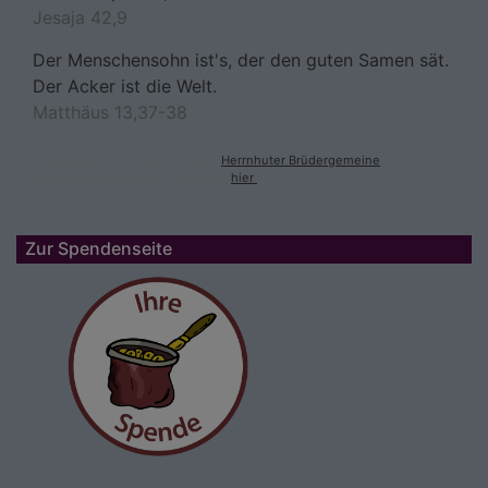
Jesaja 42,9
Der Menschensohn ist's, der den guten Samen sät.
Der Acker ist die Welt.
Matthäus 13,37-38
© Evangelische Brüder-Unität –
Herrnhuter Brüdergemeine
Weitere Informationen finden Sie
hier
.
Zur Spendenseite