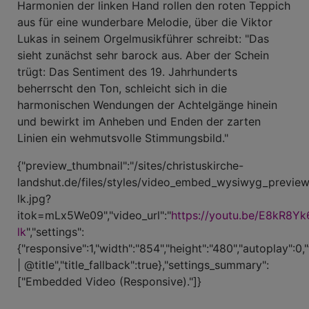
Harmonien der linken Hand rollen den roten Teppich
aus für eine wunderbare Melodie, über die Viktor
Lukas in seinem Orgelmusikführer schreibt: "Das
sieht zunächst sehr barock aus. Aber der Schein
trügt: Das Sentiment des 19. Jahrhunderts
beherrscht den Ton, schleicht sich in die
harmonischen Wendungen der Achtelgänge hinein
und bewirkt im Anheben und Enden der zarten
Linien ein wehmutsvolle Stimmungsbild."
{"preview_thumbnail":"/sites/christuskirche-
landshut.de/files/styles/video_embed_wysiwyg_previe
lk.jpg?
itok=mLx5We09","video_url":"
https://youtu.be/E8kR8Yk
lk
","settings":
{"responsive":1,"width":"854","height":"480","autoplay":0,
| @title","title_fallback":true},"settings_summary":
["Embedded Video (Responsive)."]}