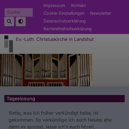
Direkt
Fußbereichsmenü
Impressum
Kontakt
zum
Cookie-Einstellungen
Newsletter
Suche
Inhalt
Datenschutzerklärung
Barrierefreiheitserklärung
Ev.-Luth. Christuskirche in Landshut
Tageslosung
Siehe, was ich früher verkündigt habe, ist
gekommen. So verkündige ich auch Neues; ehe
denn es sprosst, lasse ich's euch hören.