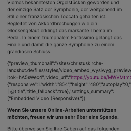
Viernes bekanntesten Orgelstücken geworden und
der einzige Satz der Symphonie, der weitgehend im
Stil einer französischen Toccata gehalten ist.
Begleitet von Akkordbrechungen wie ein
Glockengeläut erklingt das markante Thema im
Pedal. In einem triumphalem Fortissimo gelangt das
Finale und damit die ganze Symphonie zu einem
grandiosen Schluss.
{"preview_thumbnail":"/sites/christuskirche-
landshut.de/files/styles/video_embed_wysiwyg_previ
itok=hA5sWec4","video_url":"
https://youtu.be/MWVMt
{"responsive":1,"width":"854","height":"480","autoplay":0,
| @title","title_fallback":true},"settings_summary":
["Embedded Video (Responsive)."]}
Wenn Sie unsere Online-Arbeiten unterstützen
möchten, freuen wir uns sehr über eine Spende.
Bitte überweisen Sie Ihre Gaben auf das folgenden