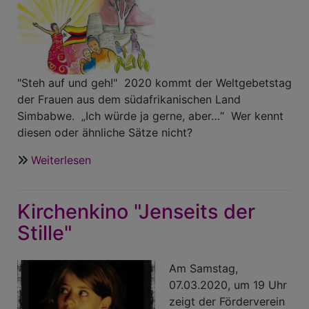
"
Steh auf und geh!" 2020 kommt der Weltgebetstag
der Frauen aus dem südafrikanischen Land
Simbabwe. „Ich würde ja gerne, aber…“ Wer kennt
diesen oder ähnliche Sätze nicht?
Weiterlesen
über
Steh
auf
Kirchenkino "Jenseits der
und
geh!
Stille"
Weltgebetstag
der
Am Samstag,
Frauen
07.03.2020, um 19 Uhr
am
zeigt der Förderverein
6.