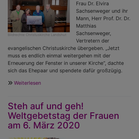
Frau Dr. Elvira
Sachsenweger und ihr
Mann, Herr Prof. Dr. Dr.
Matthias
Sachsenweger,
Bildrechte
Christuskirche Landshut
Vertretern der
evangelischen Christuskirche übergeben. „Jetzt
muss es endlich einmal weitergehen mit der
Erneuerung der Fenster in unserer Kirche“, dachte
sich das Ehepaar und spendete dafür großzügig.
Weiterlesen
über
Spende
für
Steh auf und geh!
die
Fenster
Weltgebetstag der Frauen
in
am 6. März 2020
der
Christuskirche