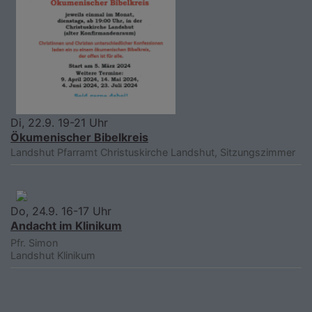
Di, 22.9. 19-21 Uhr
Ökumenischer Bibelkreis
Landshut
Pfarramt Christuskirche Landshut, Sitzungszimmer
Do, 24.9. 16-17 Uhr
Andacht im Klinikum
Pfr. Simon
Landshut
Klinikum