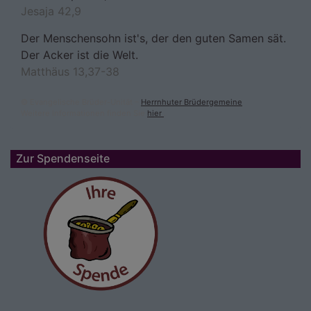
Jesaja 42,9
Der Menschensohn ist's, der den guten Samen sät.
Der Acker ist die Welt.
Matthäus 13,37-38
© Evangelische Brüder-Unität –
Herrnhuter Brüdergemeine
Weitere Informationen finden Sie
hier
.
Zur Spendenseite