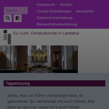
Direkt
Fußbereichsmenü
Impressum
Kontakt
zum
Cookie-Einstellungen
Newsletter
Suche
Inhalt
Datenschutzerklärung
Barrierefreiheitserklärung
Ev.-Luth. Christuskirche in Landshut
Tageslosung
Siehe, was ich früher verkündigt habe, ist
gekommen. So verkündige ich auch Neues; ehe
denn es sprosst, lasse ich's euch hören.