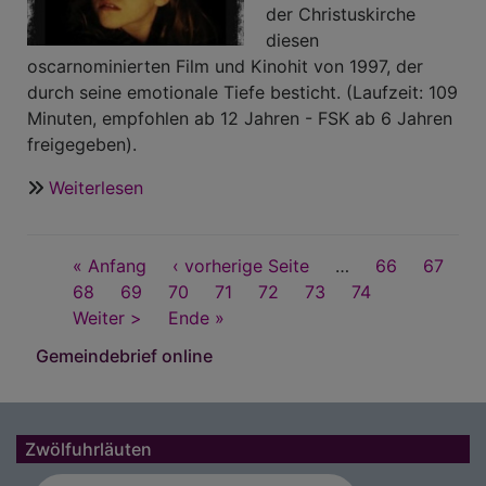
der Christuskirche
März
diesen
2020
oscarnominierten Film und Kinohit von 1997, der
durch seine emotionale Tiefe besticht. (Laufzeit: 109
Minuten, empfohlen ab 12 Jahren - FSK ab 6 Jahren
freigegeben).
Weiterlesen
über
Kirchenkino
"Jenseits
Seitennummerierung
First
« Anfang
der
Vorherige
‹ vorherige Seite
…
Seite
66
Seite
67
page
Seite
68
Seite
69
Stille"
Seite
70
Seite
Seite
71
Aktuelle
72
Seite
73
Seite
74
Nächste
Weiter >
Last
Ende »
Seite
Seite
page
Gemeindebrief online
Zwölfuhrläuten