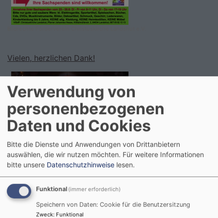
Bildrechte
Förderverein Christuskirche Landshut e.V.
Vielen, herzlichen Dank!
Verwendung von
personenbezogenen
Daten und Cookies
Bitte die Dienste und Anwendungen von Drittanbietern
auswählen, die wir nutzen möchten.
Für weitere Informationen
bitte unsere
Datenschutzhinweise
lesen.
Bildrechte
Christuskirche Landshut
Funktional
(immer erforderlich)
Speichern von Daten: Cookie für die Benutzersitzung
Willkommen auf der Baustelle Bildergaleri
e
Zweck
:
Funktional