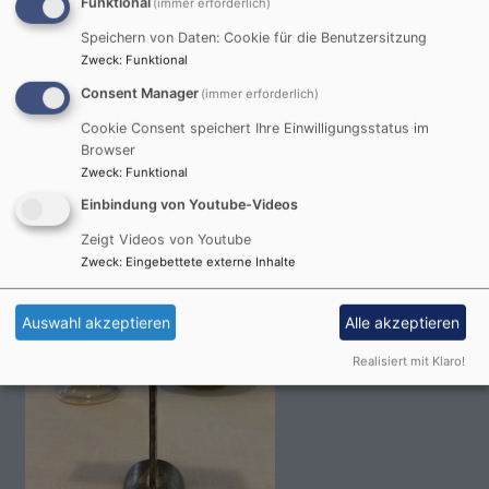
Funktional
(immer erforderlich)
Speichern von Daten: Cookie für die Benutzersitzung
Zweck
:
Funktional
Consent Manager
(immer erforderlich)
So, 9.8. 18-19 Uhr
Meditativer Waldspaziergang im Klosterholz
Cookie Consent speichert Ihre Einwilligungsstatus im
Ohne Ort
Browser
Zweck
:
Funktional
Einbindung von Youtube-Videos
Zeigt Videos von Youtube
Zweck
:
Eingebettete externe Inhalte
Auswahl akzeptieren
Alle akzeptieren
Realisiert mit Klaro!