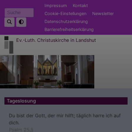
Direkt
Fußbereichsmenü
Impressum
Kontakt
zum
Cookie-Einstellungen
Newsletter
Suche
Inhalt
Datenschutzerklärung
Barrierefreiheitserklärung
Ev.-Luth. Christuskirche in Landshut
Tageslosung
Du bist der Gott, der mir hilft; täglich harre ich auf
dich.
Psalm 25,5