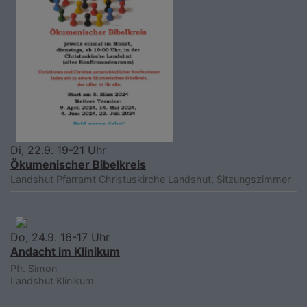
Di, 22.9. 19-21 Uhr
Ökumenischer Bibelkreis
Landshut
Pfarramt Christuskirche Landshut, Sitzungszimmer
Do, 24.9. 16-17 Uhr
Andacht im Klinikum
Pfr. Simon
Landshut
Klinikum