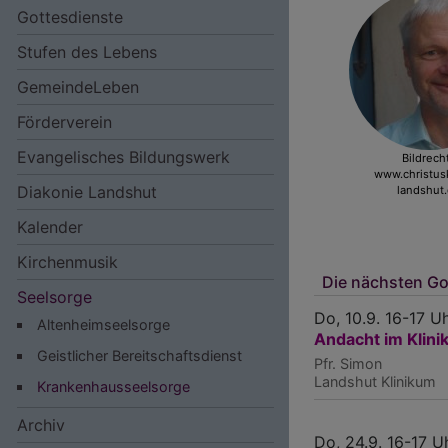
Gottesdienste
Stufen des Lebens
GemeindeLeben
Förderverein
Hauptnavigation
Evangelisches Bildungswerk
Bildrech
www.christus
Diakonie Landshut
landshut
Kalender
Kirchenmusik
Die nächsten Go
Seelsorge
Do, 10.9. 16-17 U
Altenheimseelsorge
Andacht im Klin
Geistlicher Bereitschaftsdienst
Pfr. Simon
Landshut
Klinikum
Krankenhausseelsorge
Archiv
Do, 24.9. 16-17 U