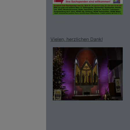
Bildrechte
Förderverein Christuskirche
Landshut e.V.
Vielen, herzlichen Dank!
Bildrechte
Christuskirche Landshut