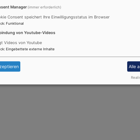
sent Manager
(immer erforderlich)
hr
kie Consent speichert Ihre Einwilligungsstatus im Browser
ikum
ck
:
Funktional
bindung von Youtube-Videos
gt Videos von Youtube
ck
:
Eingebettete externe Inhalte
nline
zeptieren
Alle 
Reali