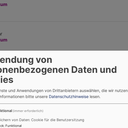
ikum
hr
ikum
endung von
onenbezogenen Daten und
Uhr
ikum
ies
enste und Anwendungen von Drittanbietern auswählen, die wir nutze
Informationen bitte unsere
Datenschutzhinweise
lesen.
hr
ikum
ktional
(immer erforderlich)
ichern von Daten: Cookie für die Benutzersitzung
ck
:
Funktional