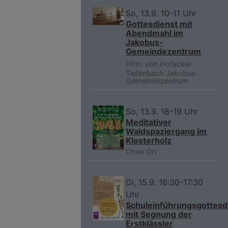
So, 13.9. 10-11 Uhr
Gottesdienst mit
Abendmahl im
Jakobus-
Gemeindezentrum
Pfrin. von Hofacker
Tiefenbach
Jakobus-
Gemeindezentrum
So, 13.9. 18-19 Uhr
Meditativer
Waldspaziergang im
Klosterholz
Ohne Ort
Di, 15.9. 16:30-17:30
Uhr
Schuleinführungsgottesd
mit Segnung der
Erstklässler