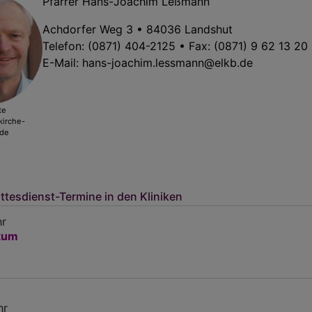
Pfarrer Hans-Joachim Leßmann
Achdorfer Weg 3 • 84036 Landshut
Telefon: (0871) 404-2125 • Fax: (0871) 9 62 13 20
E-Mail:
hans-joachim.lessmann@elkb.de
te
kirche-
.de
ttesdienst-Termine in den Kliniken
hr
ikum
hr