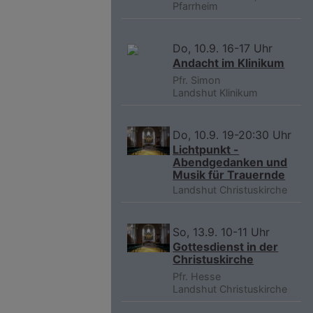
Pfarrheim
Do, 10.9. 16-17 Uhr
Andacht im Klinikum
Pfr. Simon
Landshut
Klinikum
Do, 10.9. 19-20:30 Uhr
Lichtpunkt -
Abendgedanken und
Musik für Trauernde
Landshut
Christuskirche
So, 13.9. 10-11 Uhr
Gottesdienst in der
Christuskirche
Pfr. Hesse
Landshut
Christuskirche