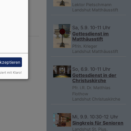
Lektor Pietschmann
Landshut
Matthäusstift
Sa, 5.9. 10-11 Uhr
Gottesdienst im
Matthäusstift
Pfrin. Krieger
Landshut
Matthäusstift
akzeptieren
So, 6.9. 10-11 Uhr
siert mit Klaro!
Gottesdienst in der
Christuskirche
Pfr. i.R. Dr. Matthias
Flothow
Landshut
Christuskirche
Mi, 9.9. 10:30-12 Uhr
Singkreis für Senioren
Landshut
St. Pius,