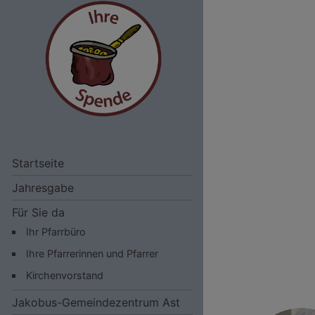
Startseite
Jahresgabe
Für Sie da
Ihr Pfarrbüro
Ihre Pfarrerinnen und Pfarrer
Kirchenvorstand
Jakobus-Gemeindezentrum Ast