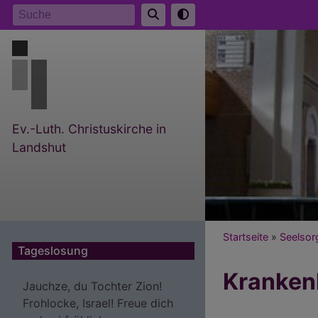
Direkt
Suche
zum
Inhalt
Ev.-Luth. Christuskirche in
Landshut
Breadcr
Startseite
Seelsor
Tageslosung
Kranken
Jauchze, du Tochter Zion!
Frohlocke, Israel! Freue dich