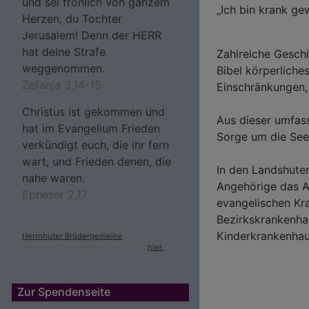
und sei fröhlich von ganzem
„Ich bin krank ge
Herzen, du Tochter
Jerusalem! Denn der HERR
hat deine Strafe
Zahlreiche Geschi
weggenommen.
Bibel körperliche
Zefanja 3,14-15
Einschränkungen,
Christus ist gekommen und
Aus dieser umfas
hat im Evangelium Frieden
Sorge um die See
verkündigt euch, die ihr fern
wart, und Frieden denen, die
In den Landshuter
nahe waren.
Angehörige das An
Epheser 2,17
evangelischen Kr
Bezirkskrankenh
© Evangelische Brüder-Unität –
Kinderkrankenhau
Herrnhuter Brüdergemeine
Weitere Informationen finden Sie
hier
.
Zur Spendenseite