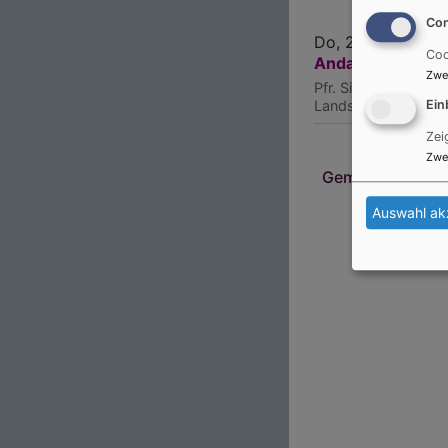
Con
Do, 26.11. 16-17 U
Coo
Andacht im Klin
Zwe
Pfr. Simon
Landshut
Klinikum
Ein
Zei
Zwe
Gemeindebrief o
Auswahl ak