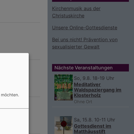
Kirchenmusik aus der
Christuskirche
Unsere Online-Gottesdienste
Bei uns nicht! Prävention von
sexualisierter Gewalt
Nächste Veranstaltungen
So, 9.8. 18-19 Uhr
Meditativer
Waldspaziergang im
n möchten.
Klosterholz
Ohne Ort
Sa, 15.8. 10-11 Uhr
Gottesdienst im
Matthäusstift