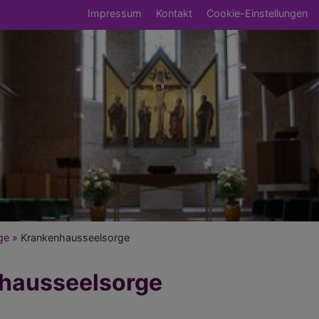
Fußbereichsmenü
Impressum
Kontakt
Cookie-Einstellungen
umb
ge
Krankenhausseelsorge
hausseelsorge