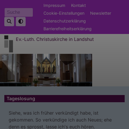
Direkt
Fußbereichsmenü
Impressum
Kontakt
zum
Cookie-Einstellungen
Newsletter
Suche
Inhalt
Datenschutzerklärung
Barrierefreiheitserklärung
Ev.-Luth. Christuskirche in Landshut
Tageslosung
Siehe, was ich früher verkündigt habe, ist
gekommen. So verkündige ich auch Neues; ehe
denn es sprosst, lasse ich's euch hören.