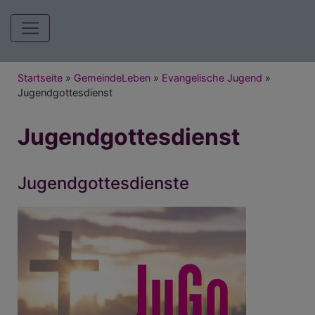
Hauptnavigation
Breadcrumb
Startseite
GemeindeLeben
Evangelische Jugend
Jugendgottesdienst
Jugendgottesdienst
Jugendgottesdienste