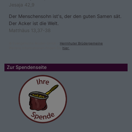
Jesaja 42,9
Der Menschensohn ist's, der den guten Samen sät.
Der Acker ist die Welt.
Matthäus 13,37-38
© Evangelische Brüder-Unität –
Herrnhuter Brüdergemeine
Weitere Informationen finden Sie
hier
.
Zur Spendenseite