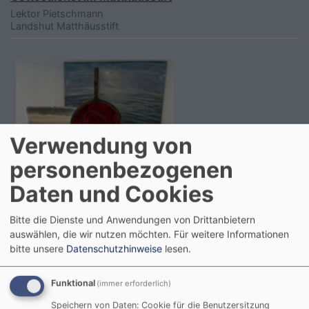
Lektor Pietschmann
Landshut
Matthäusstift
Verwendung von
personenbezogenen
Daten und Cookies
Bitte die Dienste und Anwendungen von Drittanbietern
auswählen, die wir nutzen möchten.
Für weitere Informationen
bitte unsere
Datenschutzhinweise
lesen.
Sa, 5.9. 10-11 Uhr
Funktional
(immer erforderlich)
Gottesdienst im Matthäusstift
Speichern von Daten: Cookie für die Benutzersitzung