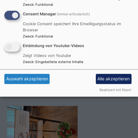
Pfrin. Krieger
Zweck
:
Funktional
Landshut
Matthäusstift
Consent Manager
(immer erforderlich)
Cookie Consent speichert Ihre Einwilligungsstatus im
Browser
Zweck
:
Funktional
Einbindung von Youtube-Videos
Zeigt Videos von Youtube
Zweck
:
Eingebettete externe Inhalte
So, 6.9. 10-11 Uhr
Gottesdienst in der Christuskirche
Auswahl akzeptieren
Alle akzeptieren
Pfr. i.R. Dr. Matthias Flothow
Realisiert mit Klaro!
Landshut
Christuskirche