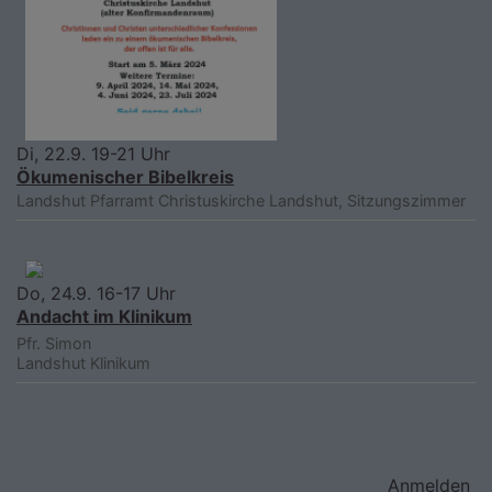
Di, 22.9. 19-21 Uhr
Ökumenischer Bibelkreis
Landshut
Pfarramt Christuskirche Landshut, Sitzungszimmer
Do, 24.9. 16-17 Uhr
Andacht im Klinikum
Pfr. Simon
Landshut
Klinikum
Benutzermenü
Anmelden