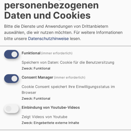
personenbezogenen
Landshut
Matthäusstift
Daten und Cookies
Bitte die Dienste und Anwendungen von Drittanbietern
auswählen, die wir nutzen möchten.
Für weitere Informationen
bitte unsere
Datenschutzhinweise
lesen.
Funktional
(immer erforderlich)
Speichern von Daten: Cookie für die Benutzersitzung
So, 6.9. 10-11 Uhr
Zweck
:
Funktional
Gottesdienst in der Christuskirche
Consent Manager
(immer erforderlich)
Pfr. i.R. Dr. Matthias Flothow
Landshut
Christuskirche
Cookie Consent speichert Ihre Einwilligungsstatus im
Browser
Zweck
:
Funktional
Einbindung von Youtube-Videos
Zeigt Videos von Youtube
Zweck
:
Eingebettete externe Inhalte