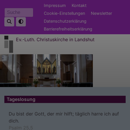
Direkt
Fußbereichsmenü
Impressum
Kontakt
zum
Cookie-Einstellungen
Newsletter
Suche
Inhalt
Datenschutzerklärung
Barrierefreiheitserklärung
Ev.-Luth. Christuskirche in Landshut
Tageslosung
Du bist der Gott, der mir hilft; täglich harre ich auf
dich.
Psalm 25,5