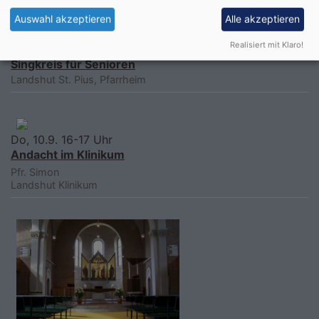
Auswahl akzeptieren
Alle akzeptieren
Realisiert mit Klaro!
Mi, 9.9. 10:30-12 Uhr
Singkreis für Senioren
Landshut
St. Pius, Pfarrheim
Do, 10.9. 16-17 Uhr
Andacht im Klinikum
Pfr. Simon
Landshut
Klinikum