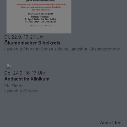
Di, 22.9. 19-21 Uhr
Ökumenischer Bibelkreis
Landshut
Pfarramt Christuskirche Landshut, Sitzungszimmer
Do, 24.9. 16-17 Uhr
Andacht im Klinikum
Pfr. Simon
Landshut
Klinikum
Benutzermenü
Anmelden