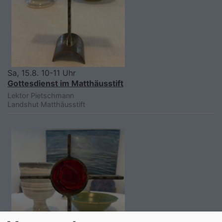
Sa, 15.8. 10-11 Uhr
Gottesdienst im Matthäusstift
Lektor Pietschmann
Landshut
Matthäusstift