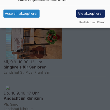
Pfr. i.R. Dr. Matthias Flothow
Landshut
Christuskirche
Auswahl akzeptieren
Alle akzeptieren
Realisiert mit Klaro!
Mi, 9.9. 10:30-12 Uhr
Singkreis für Senioren
Landshut
St. Pius, Pfarrheim
Do, 10.9. 16-17 Uhr
Andacht im Klinikum
Pfr. Simon
Landshut
Klinikum