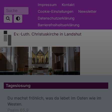
Direkt
Fußbereichsmenü
Impressum
Kontakt
zum
Cookie-Einstellungen
Newsletter
Suche
Inhalt
Datenschutzerklärung
Barrierefreiheitserklärung
Ev.-Luth. Christuskirche in Landshut
Tageslosung
Du machst fröhlich, was da lebet im Osten wie im
Westen.
Psalm 65,9