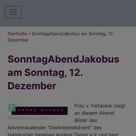
Hauptnavigation
Breadcrumb
Startseite
SonntagAbendJakobus am Sonntag, 12.
Dezember
SonntagAbendJakobus
am Sonntag, 12.
Dezember
Frau v. Hofacker zeigt
an diesem Abend
Bildrechte
Andere Zeiten e.V.
Bilder des
Adventskalender "DerAndereAdvent" des
Hamburger Vereines Andere Zeiten e.V. und liest