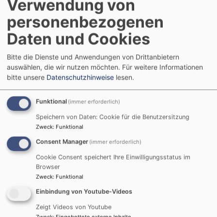
Verwendung von
personenbezogenen
Daten und Cookies
Bitte die Dienste und Anwendungen von Drittanbietern
Sa, 5.9. 10-11 Uhr
auswählen, die wir nutzen möchten.
Für weitere Informationen
Gottesdienst im Matthäusstift
bitte unsere
Datenschutzhinweise
lesen.
Pfrin. Krieger
Landshut
Matthäusstift
Funktional
(immer erforderlich)
Speichern von Daten: Cookie für die Benutzersitzung
Zweck
:
Funktional
Consent Manager
(immer erforderlich)
Cookie Consent speichert Ihre Einwilligungsstatus im
Browser
Zweck
:
Funktional
Einbindung von Youtube-Videos
So, 6.9. 10-11 Uhr
Gottesdienst in der Christuskirche
Zeigt Videos von Youtube
Zweck
:
Eingebettete externe Inhalte