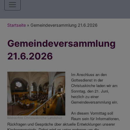
Hauptnavigation
Breadcrumb
Startseite
Gemeindeversammlung 21.6.2026
Gemeindeversammlung
21.6.2026
Im Anschluss an den
Gottesdienst in der
Christuskirche laden wir
am
Sonntag, den 21. Juni
,
herzlich zu einer
Gemeindeversammlung ein.
An diesem Vormittag soll
Bildrechte
Christuskirche Landshut
Raum sein für Informationen,
Rückfragen und Gespräche über aktuelle Entwicklungen unserer
Kirchengemeinde. Dabei wird es unter anderem um die