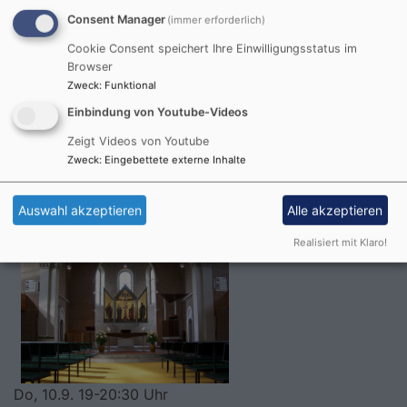
Consent Manager
(immer erforderlich)
Mi, 9.9. 10:30-12 Uhr
Singkreis für Senioren
Cookie Consent speichert Ihre Einwilligungsstatus im
Landshut
St. Pius, Pfarrheim
Browser
Zweck
:
Funktional
Einbindung von Youtube-Videos
Do, 10.9. 16-17 Uhr
Zeigt Videos von Youtube
Andacht im Klinikum
Zweck
:
Eingebettete externe Inhalte
Pfr. Simon
Landshut
Klinikum
Auswahl akzeptieren
Alle akzeptieren
Realisiert mit Klaro!
Do, 10.9. 19-20:30 Uhr