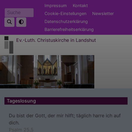
Direkt
Fußbereichsmenü
Impressum
Kontakt
zum
Cookie-Einstellungen
Newsletter
Suche
Inhalt
Datenschutzerklärung
Barrierefreiheitserklärung
Ev.-Luth. Christuskirche in Landshut
Tageslosung
Du bist der Gott, der mir hilft; täglich harre ich auf
dich.
Psalm 25,5