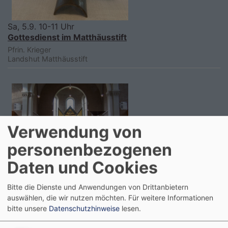
Sa, 5.9. 10-11 Uhr
Gottesdienst im Matthäusstift
Pfrin. Krieger
Landshut
Matthäusstift
Verwendung von
personenbezogenen
Daten und Cookies
So, 6.9. 10-11 Uhr
Gottesdienst in der Christuskirche
Bitte die Dienste und Anwendungen von Drittanbietern
Pfr. i.R. Dr. Matthias Flothow
auswählen, die wir nutzen möchten.
Für weitere Informationen
Landshut
Christuskirche
bitte unsere
Datenschutzhinweise
lesen.