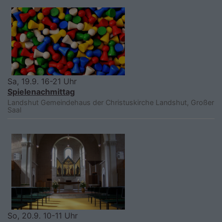
Sa, 19.9. 16-21 Uhr
Spielenachmittag
Landshut
Gemeindehaus der Christuskirche Landshut, Großer
Saal
So, 20.9. 10-11 Uhr