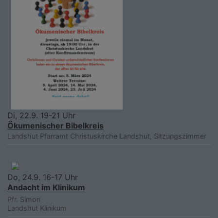
Di, 22.9. 19-21 Uhr
Ökumenischer Bibelkreis
Landshut
Pfarramt Christuskirche Landshut, Sitzungszimmer
Do, 24.9. 16-17 Uhr
Andacht im Klinikum
Pfr. Simon
Landshut
Klinikum