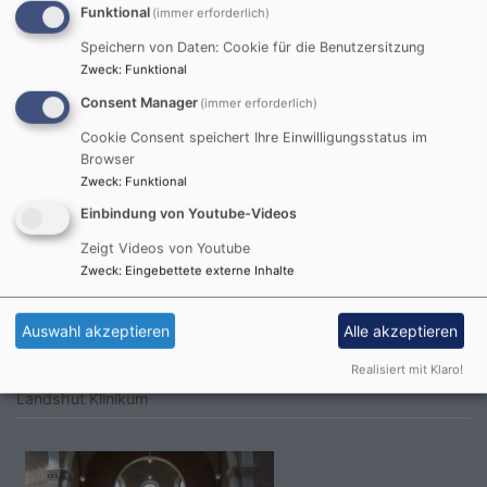
Funktional
(immer erforderlich)
Speichern von Daten: Cookie für die Benutzersitzung
Zweck
:
Funktional
Consent Manager
(immer erforderlich)
Cookie Consent speichert Ihre Einwilligungsstatus im
Browser
Zweck
:
Funktional
Mi, 9.9. 10:30-12 Uhr
Singkreis für Senioren
Einbindung von Youtube-Videos
Landshut
St. Pius, Pfarrheim
Zeigt Videos von Youtube
Zweck
:
Eingebettete externe Inhalte
Do, 10.9. 16-17 Uhr
Auswahl akzeptieren
Alle akzeptieren
Andacht im Klinikum
Realisiert mit Klaro!
Pfr. Simon
Landshut
Klinikum