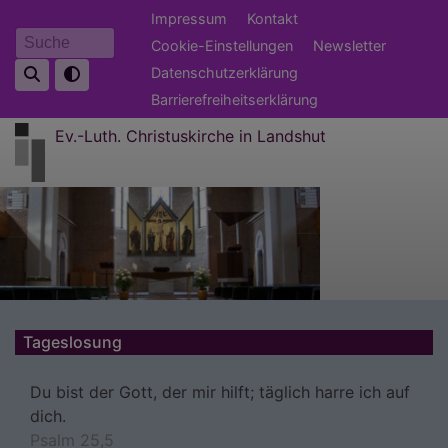
Direkt
Fußbereichsmenü
Impressum
Kontakt
zum
Cookie-Einstellungen
Newsletter
Suche
Inhalt
Datenschutzerklärung
Barrierefreiheitserklärung
Ev.-Luth. Christuskirche in Landshut
Tageslosung
Du bist der Gott, der mir hilft; täglich harre ich auf
dich.
Psalm 25,5